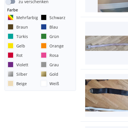
zu verschenken
Farbe
Mehrfarbig
Schwarz
Braun
Blau
Türkis
Grün
Gelb
Orange
Rot
Rosa
Violett
Grau
Silber
Gold
Beige
Weiß