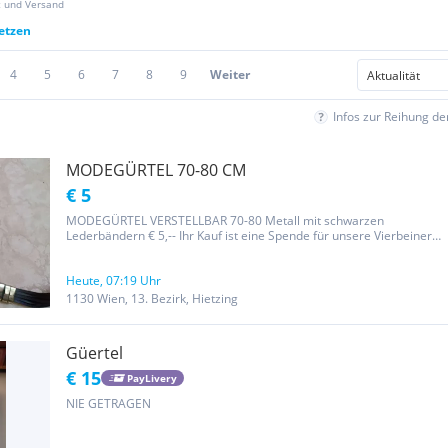
z und Versand
setzen
4
5
6
7
8
9
Weiter
Infos zur Reihung d
MODEGÜRTEL 70-80 CM
€ 5
MODEGÜRTEL VERSTELLBAR 70-80 Metall mit schwarzen
Lederbändern € 5,-- Ihr Kauf ist eine Spende für unsere Vierbeiner
im Tierheim Haselnuss Privatverkauf ohne Gewähr
Heute, 07:19 Uhr
1130 Wien, 13. Bezirk, Hietzing
Güertel
€ 15
PayLivery
NIE GETRAGEN