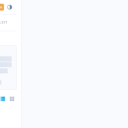
en
5.571