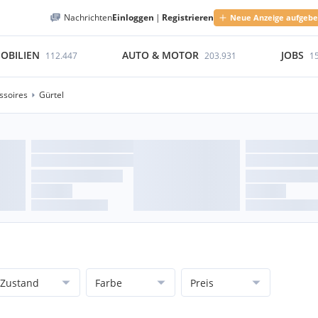
Nachrichten
Einloggen
|
Registrieren
Neue Anzeige aufgeb
OBILIEN
AUTO & MOTOR
JOBS
112.447
203.931
1
soires
Gürtel
Zustand
Farbe
Preis