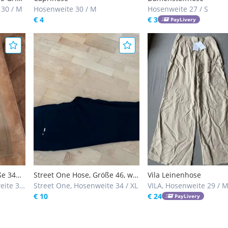
 30 / M
Hosenweite 30 / M
Hosenweite 27 / S
€ 4
€ 3
PayLivery
ße 34
Street One Hose, Größe 46, wie
Vila Leinenhose
eite 30
neu
Street One, Hosenweite 34 / XL
VILA, Hosenweite 29 / 
€ 10
€ 24
PayLivery