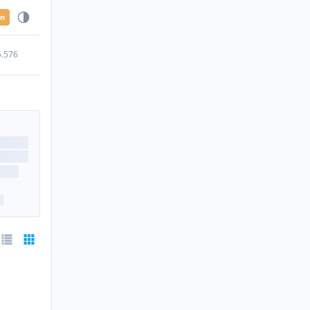
en
5.576