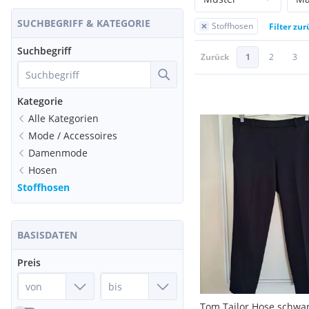
SUCHBEGRIFF & KATEGORIE
Stoffhosen
Filter zu
Suchbegriff
Zurück
1
2
3
Kategorie
Alle Kategorien
Mode / Accessoires
Damenmode
Hosen
Stoffhosen
BASISDATEN
Preis
Tom Tailor Hose schwar