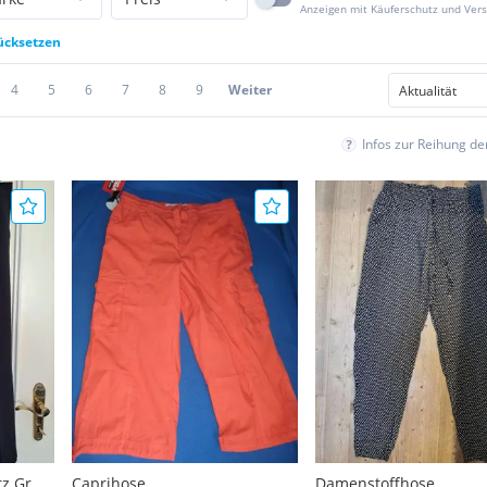
Anzeigen mit Käuferschutz und Ver
rücksetzen
4
5
6
7
8
9
Weiter
Infos zur Reihung d
z Gr.
Caprihose
Damenstoffhose