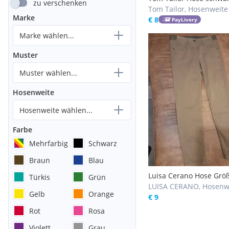
zu verschenken
40
Tom Tailor, Hosenweite
Marke
€ 8
PayLivery
Marke wählen...
Muster
Muster wählen...
Hosenweite
Hosenweite wählen...
Farbe
Mehrfarbig
Schwarz
Braun
Blau
Luisa Cerano Hose Grö
Türkis
Grün
neu
LUISA CERANO, Hosenw
Gelb
Orange
/ M
€ 9
Rot
Rosa
Violett
Grau