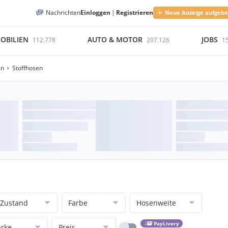
Nachrichten
Einloggen
|
Registrieren
Neue Anzeige aufgeb
OBILIEN
AUTO & MOTOR
JOBS
112.778
207.126
1
en
Stoffhosen
Zustand
Farbe
Hosenweite
PayLivery
rke
Preis