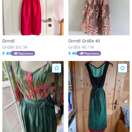
Dirndl
Dirndl Größe 40
Größe bis 34
Größe 40 / M
€ 40
€ 40
PayLivery
PayLivery