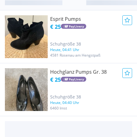
Esprit Pumps
€ 25
PayLivery
Schuhgröße 38
Heute, 04:41 Uhr
4581 Rosenau am Hengstpaß
Hochglanz Pumps Gr. 38
€ 25
PayLivery
Schuhgröße 38
Heute, 04:40 Uhr
6460 Imst