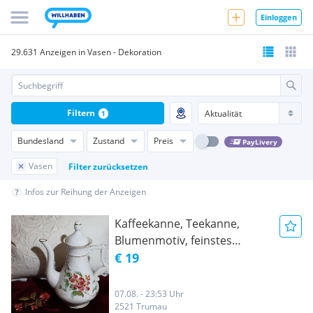
Einloggen
29.631 Anzeigen in Vasen - Dekoration
Filtern
1
Bundesland
Zustand
Preis
PayLivery
Vasen
Filter zurücksetzen
Infos zur Reihung der Anzeigen
Kaffeekanne, Teekanne,
Blumenmotiv, feinstes
Porzellan, weißer
€ 19
Untergrund, Vase
07.08. - 23:53 Uhr
2521 Trumau