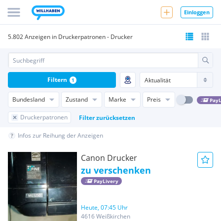
Einloggen
5.802 Anzeigen in Druckerpatronen - Drucker
Filtern
1
Bundesland
Zustand
Marke
Preis
PayL
Druckerpatronen
Filter zurücksetzen
Infos zur Reihung der Anzeigen
Canon Drucker
zu verschenken
PayLivery
Heute, 07:45 Uhr
4616 Weißkirchen