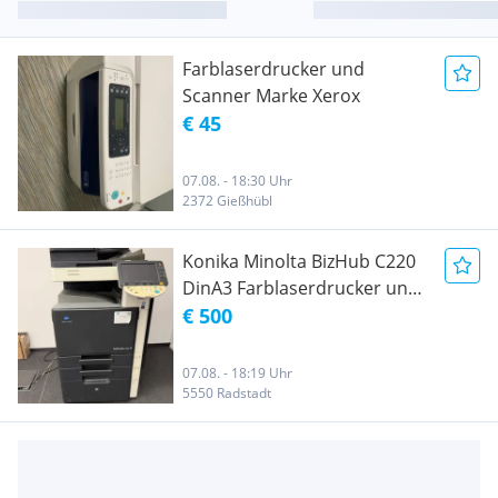
Farblaserdrucker und
Scanner Marke Xerox
€ 45
07.08. - 18:30 Uhr
2372 Gießhübl
Konika Minolta BizHub C220
DinA3 Farblaserdrucker und
Scanner
€ 500
07.08. - 18:19 Uhr
5550 Radstadt