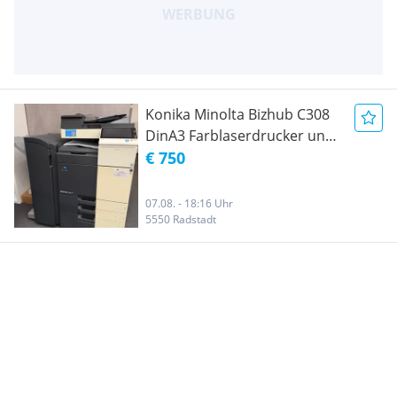
Konika Minolta Bizhub C308
DinA3 Farblaserdrucker und
Scanner
€ 750
07.08. - 18:16 Uhr
5550 Radstadt