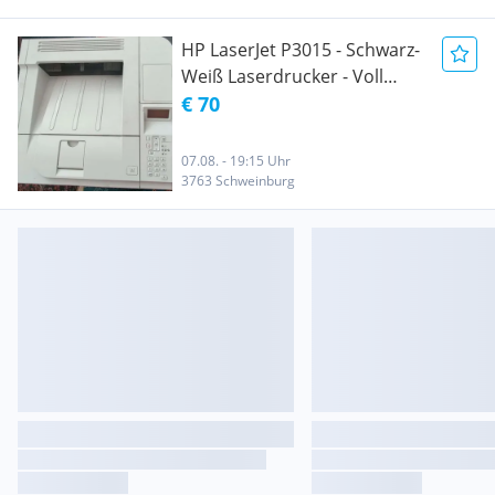
HP LaserJet P3015 - Schwarz-
Weiß Laserdrucker - Voll
funktionsfähig
€ 70
07.08. - 19:15 Uhr
3763 Schweinburg