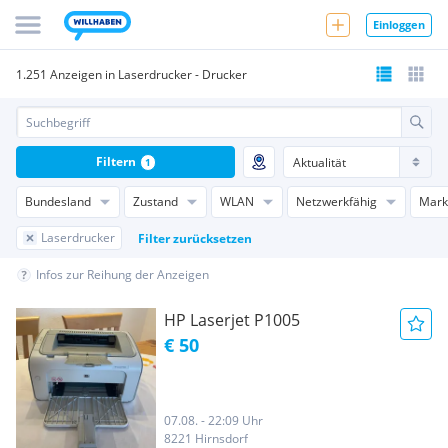
Einloggen
1.251 Anzeigen in Laserdrucker - Drucker
Filtern
1
Bundesland
Zustand
WLAN
Netzwerkfähig
Mark
Laserdrucker
Filter zurücksetzen
Infos zur Reihung der Anzeigen
HP Laserjet P1005
€ 50
07.08. - 22:09 Uhr
8221 Hirnsdorf