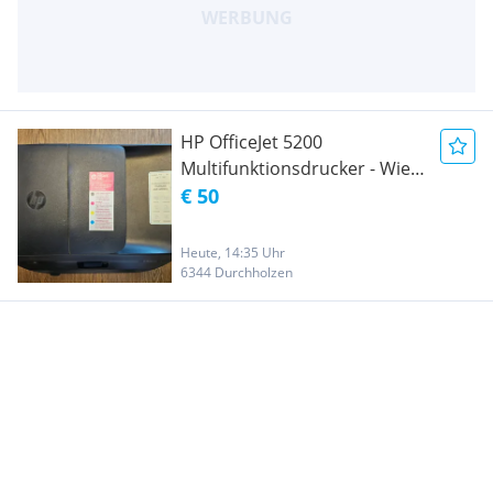
HP OfficeJet 5200
Multifunktionsdrucker - Wie
neu & kaum benutzt!
€ 50
Heute, 14:35 Uhr
6344 Durchholzen