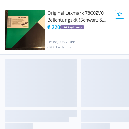
Original Lexmark 78C0ZV0
Belichtungskit (Schwarz &
Farbe) - Neu & OVP
€ 220
PayLivery
Heute, 00:22 Uhr
6800 Feldkirch