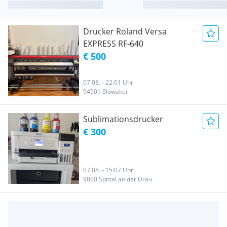
Drucker Roland Versa
EXPRESS RF-640
€ 500
07.08. - 22:01 Uhr
94901 Slowakei
Sublimationsdrucker
€ 300
07.08. - 15:07 Uhr
9800 Spittal an der Drau