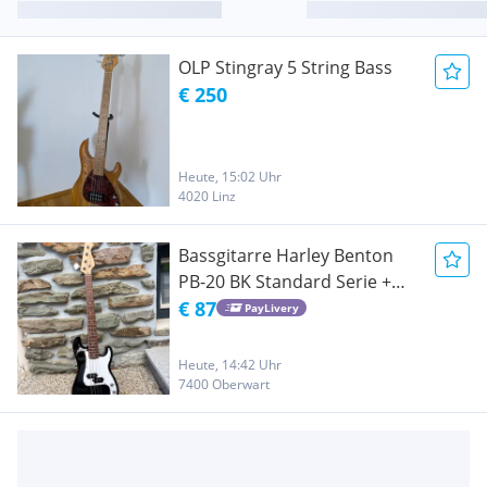
OLP Stingray 5 String Bass
€ 250
Heute, 15:02 Uhr
4020 Linz
Bassgitarre Harley Benton
PB-20 BK Standard Serie +
Stimmgerät
€ 87
PayLivery
Heute, 14:42 Uhr
7400 Oberwart