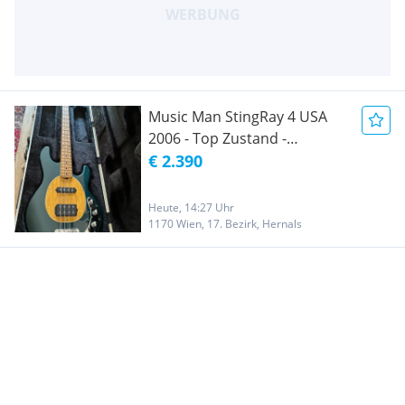
Music Man StingRay 4 USA
2006 - Top Zustand -
Originalkoffer
€ 2.390
Heute, 14:27 Uhr
1170 Wien, 17. Bezirk, Hernals