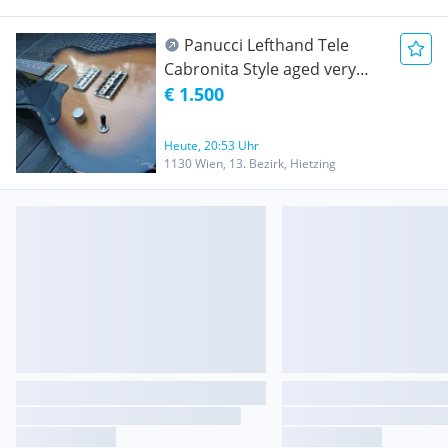
Panucci Lefthand Tele
Cabronita Style aged very
rare boutique Guitar
€ 1.500
Heute, 20:53 Uhr
1130 Wien, 13. Bezirk, Hietzing