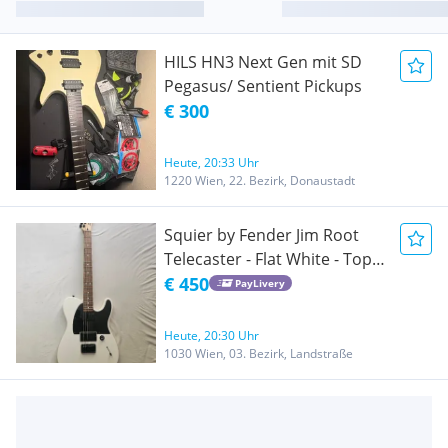
HILS HN3 Next Gen mit SD
Pegasus/ Sentient Pickups
€ 300
Heute, 20:33 Uhr
1220 Wien, 22. Bezirk, Donaustadt
Squier by Fender Jim Root
Telecaster - Flat White - Top
Zustand
€ 450
PayLivery
Heute, 20:30 Uhr
1030 Wien, 03. Bezirk, Landstraße