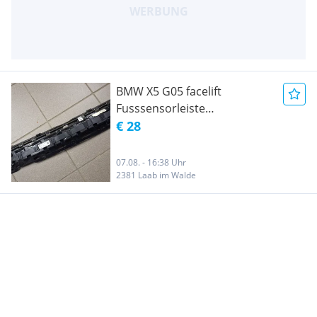
BMW X5 G05 facelift
Fusssensorleiste
Kofferraumöffnung
€ 28
61357391042
07.08. - 16:38 Uhr
2381 Laab im Walde