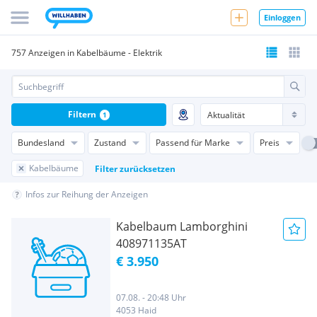
Einloggen
757 Anzeigen in Kabelbäume - Elektrik
Filtern
1
Bundesland
Zustand
Passend für Marke
Preis
Kabelbäume
Filter zurücksetzen
Infos zur Reihung der Anzeigen
Kabelbaum Lamborghini
408971135AT
€ 3.950
07.08. - 20:48 Uhr
4053 Haid