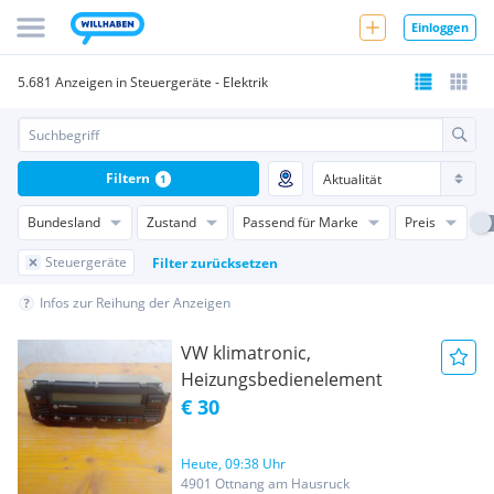
Einloggen
5.681 Anzeigen in Steuergeräte - Elektrik
Filtern
1
Bundesland
Zustand
Passend für Marke
Preis
Steuergeräte
Filter zurücksetzen
Infos zur Reihung der Anzeigen
VW klimatronic,
Heizungsbedienelement
€ 30
Heute, 09:38 Uhr
4901 Ottnang am Hausruck