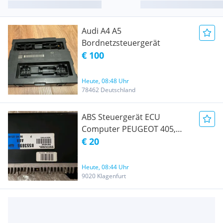
Audi A4 A5
Bordnetzsteuergerät
€ 100
Heute, 08:48 Uhr
78462 Deutschland
ABS Steuergerät ECU
Computer PEUGEOT 405,
S101312001, B553696, ABR
€ 20
Heute, 08:44 Uhr
9020 Klagenfurt