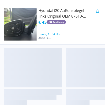
Hyundai i20 Außenspiegel
links Original OEM 87610-
1J440
€ 45
PayLivery
Heute, 15:04 Uhr
4030 Linz