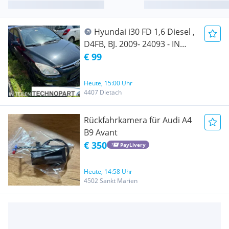
Hyundai i30 FD 1,6 Diesel ,
D4FB, BJ. 2009- 24093 - IN
TEILEN ZU VERKAUFEN
€ 99
Heute, 15:00 Uhr
4407 Dietach
Rückfahrkamera für Audi A4
B9 Avant
€ 350
PayLivery
Heute, 14:58 Uhr
4502 Sankt Marien