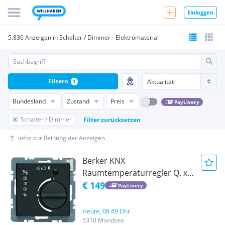
Einloggen
5.836 Anzeigen in Schalter / Dimmer - Elektromaterial
Filtern
1
Bundesland
Zustand
Preis
PayLivery
Schalter / Dimmer
Filter zurücksetzen
Infos zur Reihung der Anzeigen
Berker KNX
Raumtemperaturregler Q. x
Anthrazit 75441126 - Neu
€ 149
PayLivery
OVP
Heute, 08:49 Uhr
5310 Mondsee