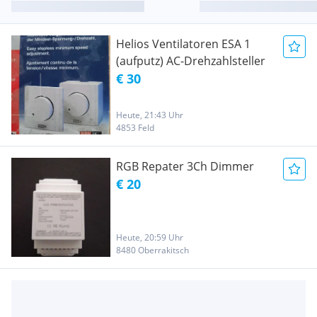
Helios Ventilatoren ESA 1
(aufputz) AC-Drehzahlsteller
€ 30
Heute, 21:43 Uhr
4853 Feld
RGB Repater 3Ch Dimmer
€ 20
Heute, 20:59 Uhr
8480 Oberrakitsch