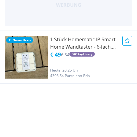
1 Stück Homematic IP Smart
Neuer Preis
Home Wandtaster - 6-fach,
HmIP-WRC6
€ 49
€ 54
PayLivery
Heute, 20:25 Uhr
4303 St. Pantaleon-Erla