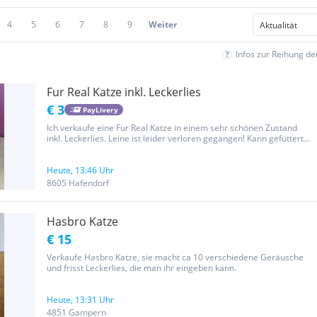
4
5
6
7
8
9
Weiter
Infos zur Reihung d
Fur Real Katze inkl. Leckerlies
€ 3
PayLivery
Ich verkaufe eine Fur Real Katze in einem sehr schönen Zustand
inkl. Leckerlies. Leine ist leider verloren gegangen! Kann gefüttert
werden und ihr 'Geschäft' machen. Siehe Foto!
Nichtraucherhaushalt! Privatverkauf, daher keine Garantie,
Gewährleistung...
Heute, 13:46 Uhr
8605 Hafendorf
Hasbro Katze
€ 15
Verkaufe Hasbro Katze, sie macht ca 10 verschiedene Geräusche
und frisst Leckerlies, die man ihr eingeben kann.
Heute, 13:31 Uhr
4851 Gampern