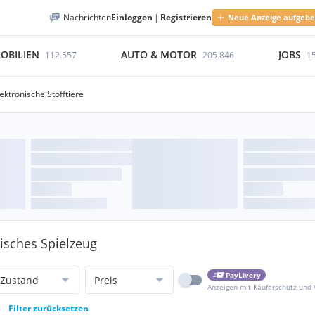
Nachrichten
Einloggen
|
Registrieren
Neue Anzeige aufgeb
OBILIEN
AUTO & MOTOR
JOBS
112.557
205.846
1
ektronische Stofftiere
nisches Spielzeug
PayLivery
Zustand
Preis
Anzeigen mit Käuferschutz und
Filter zurücksetzen