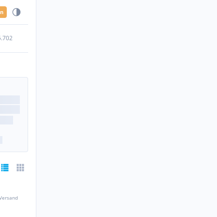
en
5.702
 Versand