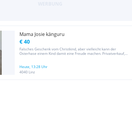
Mama Josie känguru
€ 40
Falsches Geschenk vom Christkind, aber vielleicht kann der
Osterhase einem Kind damit eine Freude machen. Privatverkauf,
daher keine Garantie, bzw Rücknahme. Übergabe auch in Linz
Urfahr, oder Engerwitzdorf möglich.
Heute, 13:28 Uhr
4040 Linz