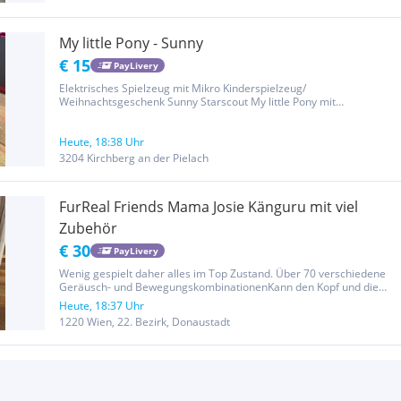
My little Pony - Sunny
€ 15
PayLivery
Elektrisches Spielzeug mit Mikro Kinderspielzeug/
Weihnachtsgeschenk Sunny Starscout My little Pony mit
Rollerskates Neuwertiger Zustand Versand gerne möglich
Heute, 18:38 Uhr
3204 Kirchberg an der Pielach
FurReal Friends Mama Josie Känguru mit viel
Zubehör
€ 30
PayLivery
Wenig gespielt daher alles im Top Zustand. Über 70 verschiedene
Geräusch- und BewegungskombinationenKann den Kopf und die
Arme bewegen, tanzen und Füttergeräusche machenToller
Heute, 18:37 Uhr
Spielspaß für Kinder ab 4 Jahren
1220 Wien, 22. Bezirk, Donaustadt