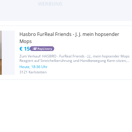
Hasbro FurReal Friends - J. J. mein hopsender
Mops
€ 15
PayLivery
Zum Verkauf: HASBRO - FurReal Friends - J.J., mein hopsender Mops
Reagiert auf Streichelberührung und Handbewegung Kann sitzen,
bellen und seine Vorderbeine auf- und abbewegen Großer
Heute, 18:36 Uhr
Spielspaß für Hundefans und Mopsliebhaber Ab 4 Jahren geeignet
3121 Karlstetten
Wie...