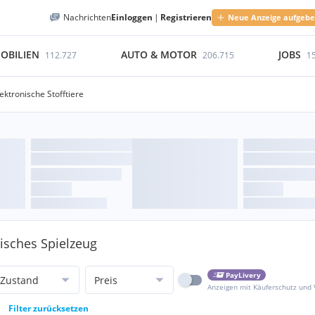
Nachrichten
Einloggen
|
Registrieren
Neue Anzeige aufgeb
OBILIEN
AUTO & MOTOR
JOBS
112.727
206.715
1
ektronische Stofftiere
nisches Spielzeug
PayLivery
Zustand
Preis
Anzeigen mit Käuferschutz und
Filter zurücksetzen