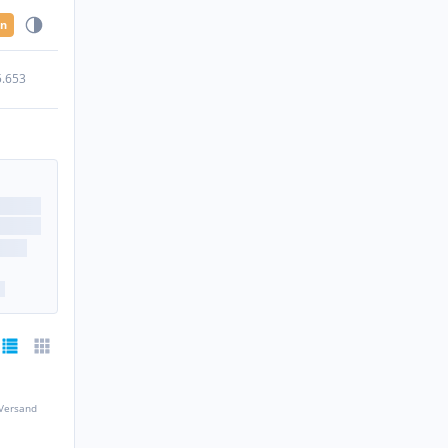
en
5.653
 Versand