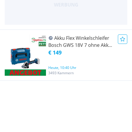
Akku Flex Winkelschleifer
Bosch GWS 18V 7 ohne Akku
Hagebau Fetter Angebot
€ 149
Heute, 10:40 Uhr
3493 Kammern