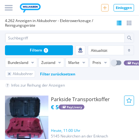
Einloggen
4.262 Anzeigen in Akkubohrer - Elektrowerkzeuge /
Reinigungsgeräte
Filtern
1
Bundesland
Zustand
Marke
Preis
PayL
Akkubohrer
Filter zurücksetzen
Infos zur Reihung der Anzeigen
Parkside Transportkoffer
€ 5
PayLivery
Heute, 11:00 Uhr
5145 Neukirchen an der Enknach