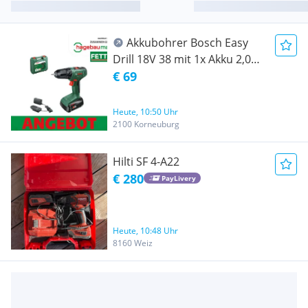
Akkubohrer Bosch Easy
Drill 18V 38 mit 1x Akku 2,0
Ah hagebau Fetter Angebot
€ 69
Abverkauf
Heute, 10:50 Uhr
2100 Korneuburg
Hilti SF 4-A22
€ 280
PayLivery
Heute, 10:48 Uhr
8160 Weiz