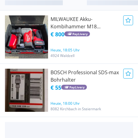
MILWAUKEE Akku-
Kombihammer M18
ONEFHPX FUEL ONE-KEY SDS-
€ 800
PayLivery
Plus + Reduzierter Schaft
13 mm | Bürstenloser 18 V
Heute, 18:05 Uhr
Akku-Kombihammer mit
4924 Waldzell
einer Schlagenergie von 5,0
Joule.
BOSCH Professional SDS-max
Bohrhalter
€ 55
PayLivery
Heute, 18:00 Uhr
8082 Kirchbach in Steiermark