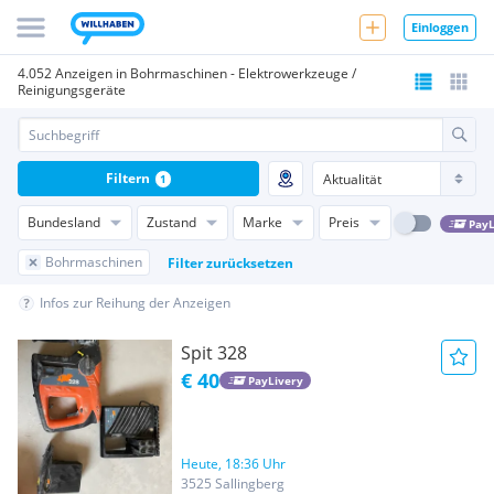
Einloggen
4.052 Anzeigen in Bohrmaschinen - Elektrowerkzeuge /
Reinigungsgeräte
Filtern
1
Bundesland
Zustand
Marke
Preis
PayL
Bohrmaschinen
Filter zurücksetzen
Infos zur Reihung der Anzeigen
Spit 328
€ 40
PayLivery
Heute, 18:36 Uhr
3525 Sallingberg