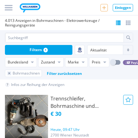
Einloggen
4.013 Anzeigen in Bohrmaschinen - Elektrowerkzeuge /
Reinigungsgeräte
Filtern
1
Bundesland
Zustand
Marke
Preis
PayL
Bohrmaschinen
Filter zurücksetzen
Infos zur Reihung der Anzeigen
Trennschleifer,
Bohrmaschine und
Stichkreissäge
€ 30
Heute, 09:47 Uhr
2700 Wiener Neustadt