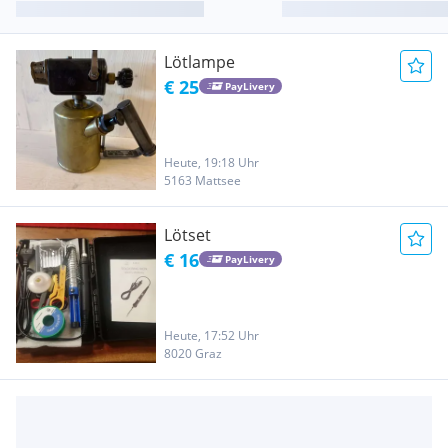
Lötlampe
€ 25
PayLivery
Heute, 19:18 Uhr
5163 Mattsee
Lötset
€ 16
PayLivery
Heute, 17:52 Uhr
8020 Graz