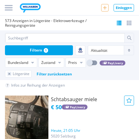
Einloggen
573 Anzeigen in Lötgeräte - Elektrowerkzeuge /
Reinigungsgeräte
Filtern
1
Bundesland
Zustand
Preis
PayLivery
Lötgeräte
Filter zurücksetzen
Infos zur Reihung der Anzeigen
Schtabsauger miele
€ 50
PayLivery
Heute, 21:05 Uhr
5020 Salzburg