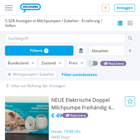
Einloggen
5.328 Anzeigen in Milchpumpen / Zubehör - Ernährung /
Stillen
Filtern
1
Bundesland
Zustand
Preis
PayLivery
Milchpumpen / Zubehör
Filter zurücksetzen
Infos zur Reihung der Anzeigen
NEUE Elektrische Doppel
Milchpumpe Freihändig 4
Modi
€ 49
PayLivery
Heute, 19:48 Uhr
4400 Steyr