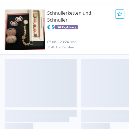
Schnullerketten und
Schnuller
€ 5
PayLivery
05.08. - 23:24 Uhr
2540 Bad Vöslau