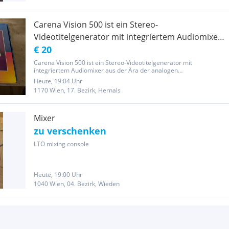
Carena Vision 500 ist ein Stereo-
Videotitelgenerator mit integriertem Audiomixer
aus der Ära der analogen Videobearbeitung (S-
€ 20
VHS, Hi8).
Carena Vision 500 ist ein Stereo-Videotitelgenerator mit
integriertem Audiomixer aus der Ära der analogen
Videobearbeitung (S-VHS, Hi8). Originalverpackt Privatverkauf ohne
Heute, 19:04 Uhr
Garantie und Gewährleistung
1170 Wien, 17. Bezirk, Hernals
Mixer
zu verschenken
LTO mixing console
Heute, 19:00 Uhr
1040 Wien, 04. Bezirk, Wieden