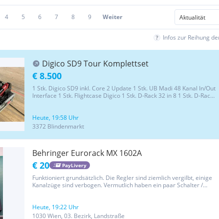
4
5
6
7
8
9
Weiter
Infos zur Reihung d
Digico SD9 Tour Komplettset
€ 8.500
1 Stk. Digico SD9 inkl. Core 2 Update 1 Stk. UB Madi 48 Kanal In/Out
Interface 1 Stk. Flightcase Digico 1 Stk. D-Rack 32 in 8 1 Stk. D-Rack
32 in 16 Kompletter Fadertausch 2023 Das Pult ist in einwandfreiem
Zustand und ist bis dato im Einsatz VB 8500,-...
Heute, 19:58 Uhr
3372 Blindenmarkt
Behringer Eurorack MX 1602A
€ 20
PayLivery
Funktioniert grundsätzlich. Die Regler sind ziemlich vergilbt, einige
Kanalzüge sind verbogen. Vermutlich haben ein paar Schalter /
Potis Wackelkontakte. Also eher was für Bastler.
Heute, 19:22 Uhr
1030 Wien, 03. Bezirk, Landstraße