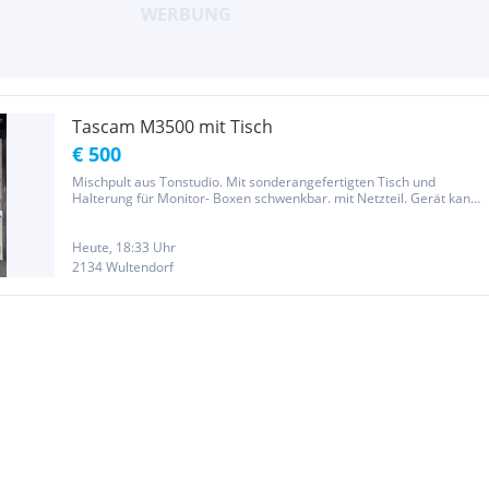
Tascam M3500 mit Tisch
€ 500
Mischpult aus Tonstudio. Mit sonderangefertigten Tisch und
Halterung für Monitor- Boxen schwenkbar. mit Netzteil. Gerät kann
vor Ort getestet werden. Dem Alter entsprechende
Gebrauchsspuren. Nur Abholung, kein Versand. Preis ist vhb.
Privatverkauf, keine...
Heute, 18:33 Uhr
2134 Wultendorf