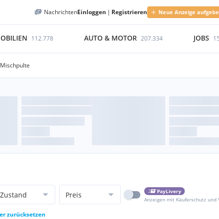
Nachrichten
Einloggen
|
Registrieren
Neue Anzeige aufgeb
OBILIEN
AUTO & MOTOR
JOBS
112.778
207.334
1
-Mischpulte
PayLivery
Zustand
Preis
Anzeigen mit Käuferschutz und
ter zurücksetzen