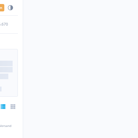
en
5.670
 Versand