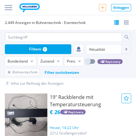
Einloggen
2.449 Anzeigen in Bühnentechnik - Eventtechnik
Filtern
1
Bundesland
Zustand
Preis
PayLivery
Bühnentechnik
Filter zurücksetzen
Infos zur Reihung der Anzeigen
19" Rackblende mit
Temperatursteuerung
€ 26
PayLivery
Heute, 14:22 Uhr
2212 Großengersdorf