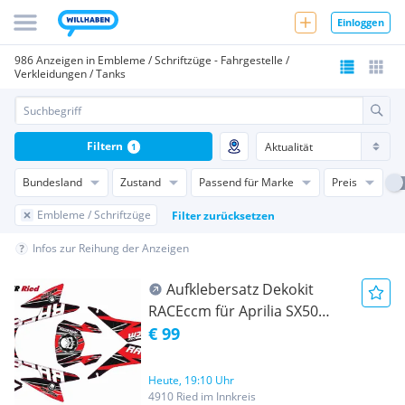
Einloggen
986 Anzeigen in Embleme / Schriftzüge - Fahrgestelle /
Verkleidungen / Tanks
Filtern
1
Bundesland
Zustand
Passend für Marke
Preis
Embleme / Schriftzüge
Filter zurücksetzen
Infos zur Reihung der Anzeigen
Aufklebersatz Dekokit
RACEccm für Aprilia SX50
2018 bis 2021 Euro4
€ 99
Heute, 19:10 Uhr
4910 Ried im Innkreis