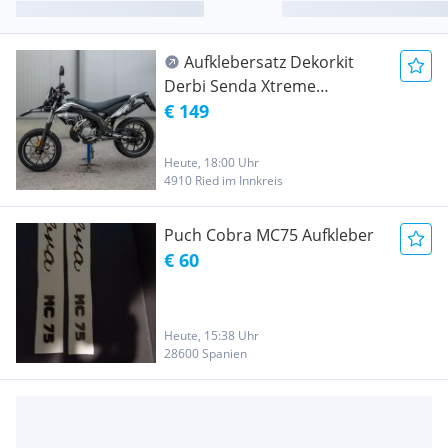
Aufklebersatz Dekorkit
Derbi Senda Xtreme
RACEccm
€ 149
Heute, 18:00 Uhr
4910 Ried im Innkreis
Puch Cobra MC75 Aufkleber
€ 60
Heute, 15:38 Uhr
28600 Spanien