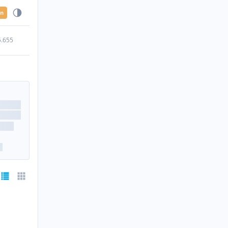
en
5.655