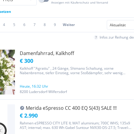
Anzeigen mit Käuferschutz und Versand
ksetzen
4
5
6
7
8
9
Weiter
Infos zur Reihung d
Damenfahrrad, Kalkhoff
€ 300
Kalkhoff "Agrattu" , 24 Gänge, Shimano Schaltung, vorne
Nabenbremse, tiefer Einstieg, vorne Stoßdämpfer, sehr wenig
gefahren, daher neuwertig, Gebäcksträger mit abnehmbaren
Einkaufskorb und Helm
Heute, 16:32 Uhr
8200 Ludersdorf-Wilfersdorf
Merida eSpresso CC 400 EQ S(43) SALE !!!
€ 2.990
Rahmen eSPRESSO CITY LITE II; MAT aluminium; 700C WHS; 135x9
AST; internal; max. 630 Wh Gabel Suntour NVX30-DS-27.5; Travel:
80 Bremse vorne Shimano MT-200; 2 piston Bremse hinten