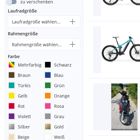
zu verschenken
Laufradgröße
Laufradgröße wählen...
Rahmengröße
Rahmengröße wählen...
Farbe
Mehrfarbig
Schwarz
Braun
Blau
Türkis
Grün
Gelb
Orange
Rot
Rosa
Violett
Grau
Silber
Gold
Beige
Weiß