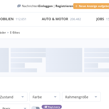
Nachrichten
Einloggen
|
Registrieren
Neue Anzeige aufgeb
OBILIEN
AUTO & MOTOR
JOBS
112.651
206.482
1
räder
E-Bikes
Zustand
Farbe
Rahmengröße
PayLivery
Preis