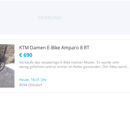
KTM Damen E-Bike Amparo 8 RT
€ 690
Verkaufe das neuwertige E-Bike meiner Mutter. Es wurde sehr
wenig gefahren und ist immer im Keller gestanden. Der Akku wurde
2023 um 600,- Euro erneuert und auf 600Wh erweitert!
Rücktrittbremse (RT) Schaltung 8-Gang Nexus Nabenschaltung
Panasonic...
Heute, 16:31 Uhr
4694 Ohlsdorf