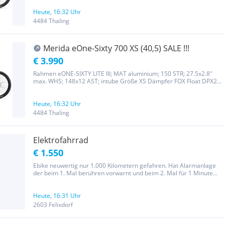
Shimano MT-200; 2 piston Bremsscheibe vorne Shimano RT10; 180
mm...
Heute, 16:32 Uhr
4484 Thaling
Merida eOne-Sixty 700 XS (40,5) SALE !!!
€ 3.990
Rahmen eONE-SIXTY LITE III; MAT aluminium; 150 STR; 27.5x2.8"
max. WHS; 148x12 AST; intube Größe XS Dämpfer FOX Float DPX2
Performance; platform Gabel Marzocchi Z1 Ebike+; Air; 160 STR;
Tapered; 51mm fork offset; 29x2.6" max WHS Bremse Vorne
Shimano SLX;...
Heute, 16:32 Uhr
4484 Thaling
Elektrofahrrad
€ 1.550
Ebike neuwertig nur 1.000 Kilometern gefahren. Hat Alarmanlage
der beim 1. Mal berühren vorwarnt und beim 2. Mal für 1 Minute
lang läuft. Vorne ist hydraulische Scheibenbremse und hinten ist
Trommelbremse mit elektronischem Unterstützung. 600 Watt...
Heute, 16:31 Uhr
2603 Felixdorf