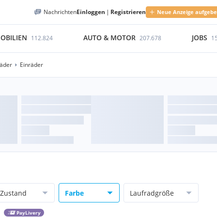
Nachrichten
Einloggen
|
Registrieren
Neue Anzeige aufgeb
OBILIEN
AUTO & MOTOR
JOBS
112.824
207.678
1
räder
Einräder
Zustand
Farbe
Laufradgröße
PayLivery