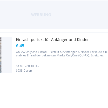
Einrad - perfekt für Anfänger und Kinder
€ 45
QU-AX OnlyOne Einrad – Perfekt für Anfänger & Kinder Verkaufe ein
stabiles Einrad der bekannten Marke OnlyOne (QU-AX). Es eignet
sich ideal für den Einstieg, um das Gleichgewicht und die
Koordination zu trainieren. Zustand: Gebraucht mit normalen...
04.08. - 08:18 Uhr
6933 Doren