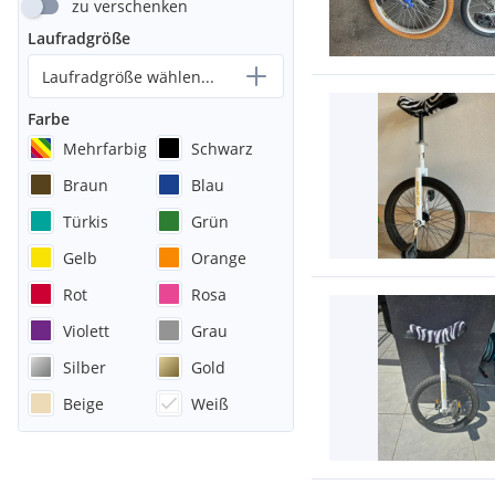
zu verschenken
Laufradgröße
Laufradgröße wählen...
Farbe
Mehrfarbig
Schwarz
Braun
Blau
Türkis
Grün
Gelb
Orange
Rot
Rosa
Violett
Grau
Silber
Gold
Beige
Weiß