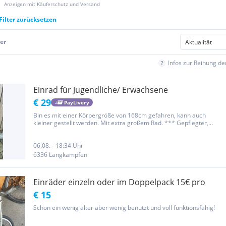
Anzeigen mit Käuferschutz und Versand
Filter zurücksetzen
er
Infos zur Reihung d
Einrad für Jugendliche/ Erwachsene
€ 29
PayLivery
Bin es mit einer Körpergröße von 168cm gefahren, kann auch
kleiner gestellt werden. Mit extra großem Rad. *** Gepflegter,
tierfreier Nichtraucherhaushalt. Privatverkauf - keine
Gewährleistung oder Rücknahme. Bevorzugt wird Versand über
Paylivery....
06.08. - 18:34 Uhr
6336 Langkampfen
Einräder einzeln oder im Doppelpack 15€ pro
€ 15
Schon ein wenig älter aber wenig benutzt und voll funktionsfähig!