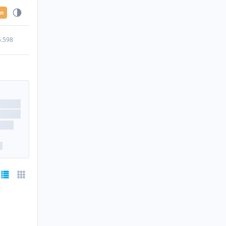
en
5.598