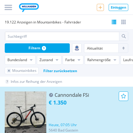
Einloggen
19.122 Anzeigen in Mountainbikes - Fahrräder
Filtern
1
Bundesland
Zustand
Farbe
Rahmengröße
Laufr
Mountainbikes
Filter zurücksetzen
Infos zur Reihung der Anzeigen
Cannondale FSi
€ 1.350
Heute, 07:05 Uhr
5640 Bad Gastein