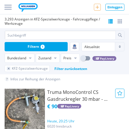
Einloggen
3.293 Anzeigen in KFZ-Spezialwerkzeuge - Fahrzeugpflege /
Werkzeuge
Filtern
1
Bundesland
Zustand
Preis
PayLivery
KFZ-Spezialwerkzeuge
Filter zurücksetzen
Infos zur Reihung der Anzeigen
Truma MonoControl CS
Gasdruckregler 30 mbar - mit
Crashsensor
€ 90
PayLivery
Heute, 20:25 Uhr
6020 Innsbruck