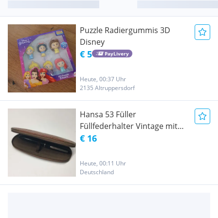
Puzzle Radiergummis 3D
Disney
€ 5
PayLivery
Heute, 00:37 Uhr
2135 Altruppersdorf
Hansa 53 Füller
Füllfederhalter Vintage mit
Etui
€ 16
Heute, 00:11 Uhr
Deutschland