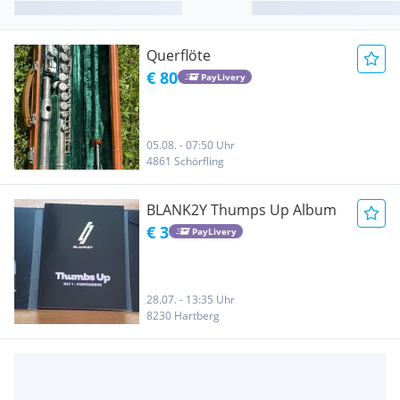
Querflöte
€ 80
PayLivery
05.08. - 07:50 Uhr
4861 Schörfling
BLANK2Y Thumps Up Album
€ 3
PayLivery
28.07. - 13:35 Uhr
8230 Hartberg