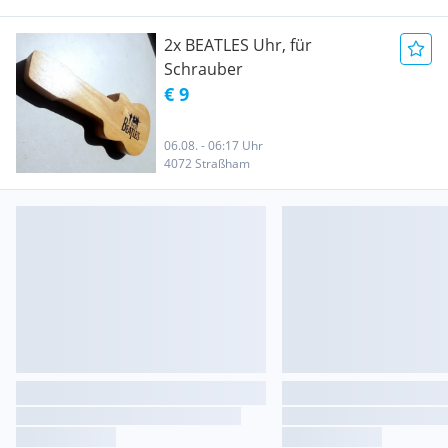
2x BEATLES Uhr, für
Schrauber
€ 9
06.08. - 06:17 Uhr
4072 Straßham