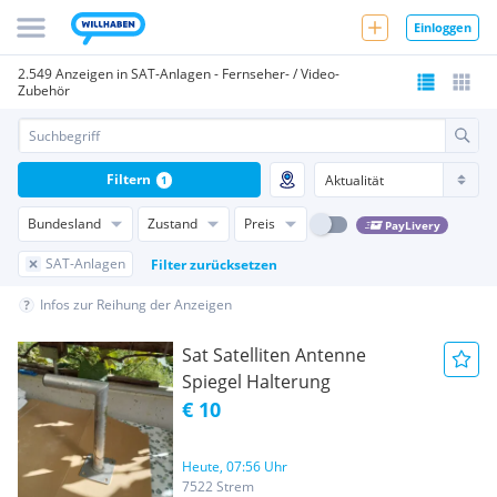
Einloggen
2.549 Anzeigen in SAT-Anlagen - Fernseher- / Video-
Zubehör
Filtern
1
Bundesland
Zustand
Preis
PayLivery
SAT-Anlagen
Filter zurücksetzen
Infos zur Reihung der Anzeigen
Sat Satelliten Antenne
Spiegel Halterung
€ 10
Heute, 07:56 Uhr
7522 Strem