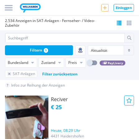
Einloggen
2.534 Anzeigen in SAT-Anlagen - Fernseher- / Video-
Zubehör
Filtern
1
Bundesland
Zustand
Preis
PayLivery
SAT-Anlagen
Filter zurücksetzen
Infos zur Reihung der Anzeigen
Reciver
€ 25
Heute, 08:29 Uhr
4431 Haidershofen