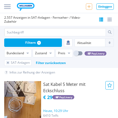
Einloggen
2.557 Anzeigen in SAT-Anlagen - Fernseher- / Video-
Zubehör
Filtern
1
Bundesland
Zustand
Preis
PayLivery
SAT-Anlagen
Filter zurücksetzen
Infos zur Reihung der Anzeigen
Sat Kabel 5 Meter mit
Eckschluss
€ 29
PayLivery
Heute, 10:29 Uhr
6410 Telfs