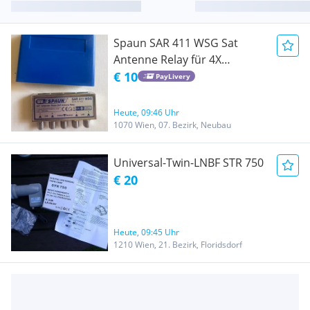
Spaun SAR 411 WSG Sat
Antenne Relay für 4X
Universal LNB
€ 10
PayLivery
Heute, 09:46 Uhr
1070 Wien, 07. Bezirk, Neubau
Universal-Twin-LNBF STR 750
€ 20
Heute, 09:45 Uhr
1210 Wien, 21. Bezirk, Floridsdorf