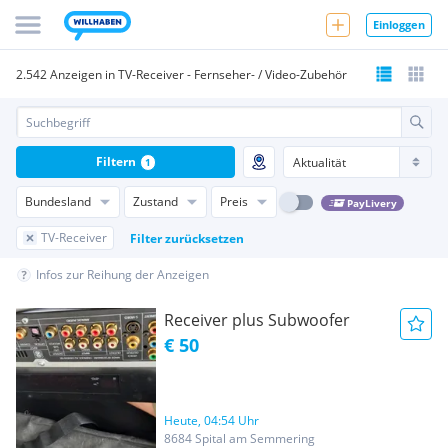
Einloggen
2.542 Anzeigen in TV-Receiver - Fernseher- / Video-Zubehör
Filtern
1
Bundesland
Zustand
Preis
PayLivery
TV-Receiver
Filter zurücksetzen
Infos zur Reihung der Anzeigen
Receiver plus Subwoofer
€ 50
Heute, 04:54 Uhr
8684 Spital am Semmering