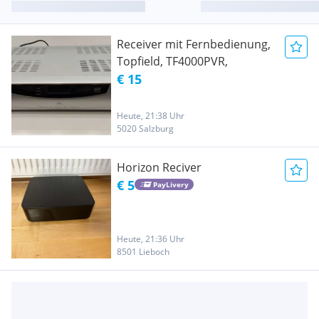
Receiver mit Fernbedienung,
Topfield, TF4000PVR,
€ 15
Heute, 21:38 Uhr
5020 Salzburg
Horizon Reciver
€ 5
PayLivery
Heute, 21:36 Uhr
8501 Lieboch