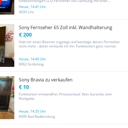
funktionsfähigen LCD-Fernseher von Samsung mit einer
Bildschirmdiagonale von 40 Zoll (ca. 101 cm).Der Fernseher liefert
Heute, 14:41 Uhr
ein klares Full-HD-Bild und eignet sich ideal fürs Wohnzimmer,
4030 Linz
Schlafzimmer,...
Sony Fernseher 65 Zoll inkl. Wandhalterung
€ 200
Hab mir einen Beamer zugelegt und benötige diesen Fernseher
nicht mehr - daher verkaufe ich ihn. Funktioniert ganz normal.
Heute, 14:40 Uhr
8962 Gröbming
Sony Bravia zu verkaufen
€ 10
Funktioniert einwandfrei. Privatverkauf. Kein Garantie, kein
Rückgabe.
Heute, 14:35 Uhr
8490 Bad Radkersburg