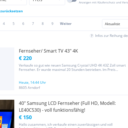
Anzeigen mit Käuferschutz und Ver
r zurücksetzen
4
5
6
7
8
9
Weiter
Infos zur Reihung d
Fernseher/ Smart TV 43" 4K
€ 220
Verkaufe so gut wie neuen Samsung Crystal UHD 4K 43Z Zoll smart
Fernseher. Er wurde maximal 20 Stunden betrieben. Im Preis
inkludiert ist eine qualitativ Hochwertige Wandhalterung. Standfüse
sind auch dabei. Bei weiteren Fragen einfach melden
Heute, 14:44 Uhr
8605 Arndorf
40" Samsung LCD Fernseher (Full HD, Modell:
LE40C530) - voll funktionsfähig!
€ 150
Hallo zusammen, ich verkaufe einen zuverlässigen und voll