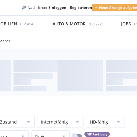
Nachrichten
Einloggen
|
Registrieren
Neue Anzeige aufgeb
OBILIEN
AUTO & MOTOR
JOBS
112.414
206.272
1
nseher
Zustand
Internetfähig
HD-fähig
PayLivery
rke
Preis