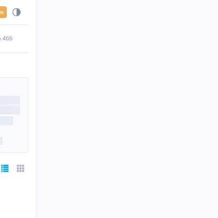
en
5.466