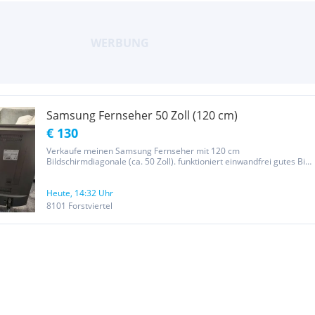
Samsung Fernseher 50 Zoll (120 cm)
€ 130
Verkaufe meinen Samsung Fernseher mit 120 cm
Bildschirmdiagonale (ca. 50 Zoll). funktioniert einwandfrei gutes Bild
und Ton ideal als Zweitfernseher, fürs Wohnzimmer oder Gaming
Alter: ca. 5 Jahre inkl. Stromkabel keine Fernbedienung vorhanden
(kann aber...
Heute, 14:32 Uhr
8101 Forstviertel