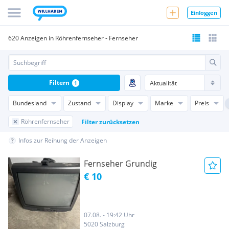
Einloggen
620 Anzeigen in Röhrenfernseher - Fernseher
Filtern
1
Bundesland
Zustand
Display
Marke
Preis
Röhrenfernseher
Filter zurücksetzen
Infos zur Reihung der Anzeigen
Fernseher Grundig
€ 10
07.08. - 19:42 Uhr
5020 Salzburg