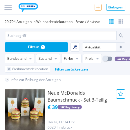
Einloggen
29.704 Anzeigen in Weihnachtsdekoration - Feste / Anlässe
Filtern
1
Bundesland
Zustand
Farbe
Preis
PayL
Weihnachtsdekoration
Filter zurücksetzen
Infos zur Reihung der Anzeigen
Neue McDonalds
Baumschmuck - Set 3-Teilig
€ 39
PayLivery
Heute, 00:34 Uhr
6020 Innsbruck