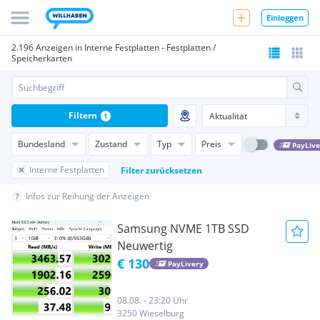
Einloggen
2.196 Anzeigen in Interne Festplatten - Festplatten /
Speicherkarten
Filtern
1
Bundesland
Zustand
Typ
Preis
PayLive
Interne Festplatten
Filter zurücksetzen
Infos zur Reihung der Anzeigen
Samsung NVME 1TB SSD
Neuwertig
€ 130
PayLivery
08.08. - 23:20 Uhr
3250 Wieselburg