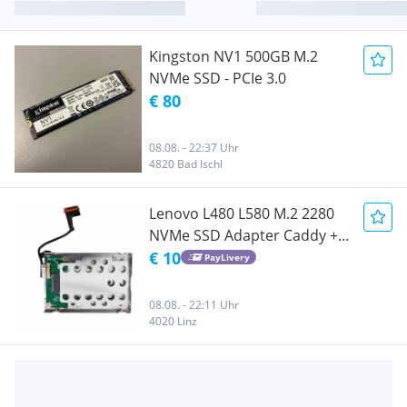
Kingston NV1 500GB M.2
NVMe SSD - PCIe 3.0
€ 80
08.08. - 22:37 Uhr
4820 Bad Ischl
Lenovo L480 L580 M.2 2280
NVMe SSD Adapter Caddy +
Kabel
€ 10
PayLivery
08.08. - 22:11 Uhr
4020 Linz