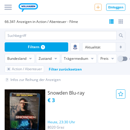
Einloggen
66.341 Anzeigen in Action / Abenteuer - Filme
Filtern
1
Bundesland
Zustand
Trägermedium
Preis
Action / Abenteuer
Filter zurücksetzen
Infos zur Reihung der Anzeigen
Snowden Blu-ray
€ 3
Heute, 23:30 Uhr
8020 Graz