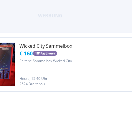
Wicked City Sammelbox
€ 160
PayLivery
Seltene Sammelbox Wicked City
Heute, 15:40 Uhr
2624 Breitenau