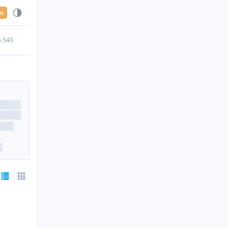
en
5.540