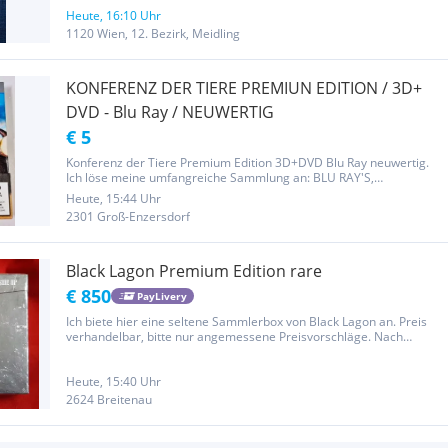
erscheint ein neuer Held um sie zu stoppen: Der gigantische
Roboter...
Heute, 16:10 Uhr
1120 Wien, 12. Bezirk, Meidling
KONFERENZ DER TIERE PREMIUN EDITION / 3D+
DVD - Blu Ray / NEUWERTIG
€ 5
Konferenz der Tiere Premium Edition 3D+DVD Blu Ray neuwertig.
Ich löse meine umfangreiche Sammlung an: BLU RAY'S,
STEELBOOK'S, Collector's Editionen, Spezial Editionen auf.
Heute, 15:44 Uhr
2301 Groß-Enzersdorf
Black Lagon Premium Edition rare
€ 850
PayLivery
Ich biete hier eine seltene Sammlerbox von Black Lagon an. Preis
verhandelbar, bitte nur angemessene Preisvorschläge. Nach
Möglichkeit Selbstabholung.
Heute, 15:40 Uhr
2624 Breitenau