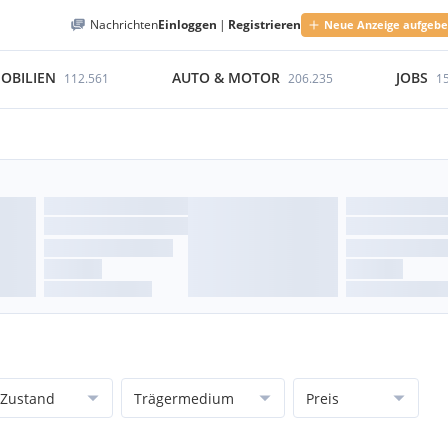
Nachrichten
Einloggen
|
Registrieren
Neue Anzeige aufgeb
OBILIEN
AUTO & MOTOR
JOBS
112.561
206.235
1
Zustand
Trägermedium
Preis