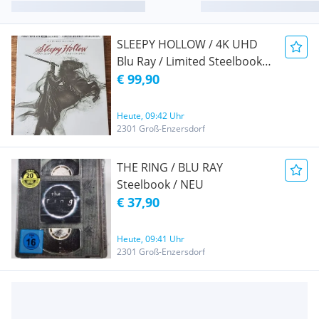
SLEEPY HOLLOW / 4K UHD
Blu Ray / Limited Steelbook
Edition / ausverkauft / NEU
€ 99,90
OOP OOS OVP RAR
Heute, 09:42 Uhr
2301 Groß-Enzersdorf
THE RING / BLU RAY
Steelbook / NEU
€ 37,90
Heute, 09:41 Uhr
2301 Groß-Enzersdorf