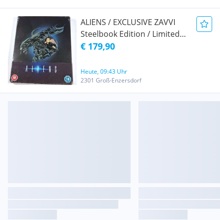
ALIENS / EXCLUSIVE ZAVVI
Steelbook Edition / Limited
2000 Stück / Neu OOP OOS
€ 179,90
OVP
Heute, 09:43 Uhr
2301 Groß-Enzersdorf