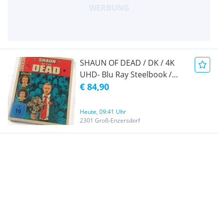
SHAUN OF DEAD / DK / 4K
UHD- Blu Ray Steelbook /
NEU OOP OOS
€ 84,90
Heute, 09:41 Uhr
2301 Groß-Enzersdorf