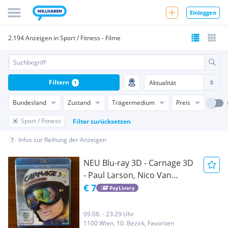
Einloggen
2.194 Anzeigen in Sport / Fitness - Filme
Filtern
1
Bundesland
Zustand
Trägermedium
Preis
Sport / Fitness
Filter zurücksetzen
Infos zur Reihung der Anzeigen
NEU Blu-ray 3D - Carnage 3D
- Paul Larson, Nico Van
Reensburg - 2013 -
€ 7
PayLivery
Dokumentation /
Extremsport - New sealed
09.08. - 23:29 Uhr
1100 Wien, 10. Bezirk, Favoriten