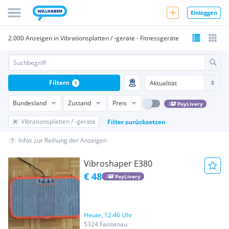
Einloggen
2.000 Anzeigen in Vibrationsplatten / -geräte - Fitnessgeräte
Filtern
1
Bundesland
Zustand
Preis
PayLivery
Vibrationsplatten / -geräte
Filter zurücksetzen
Infos zur Reihung der Anzeigen
Vibroshaper E380
€ 48
PayLivery
Heute, 12:46 Uhr
5324 Faistenau