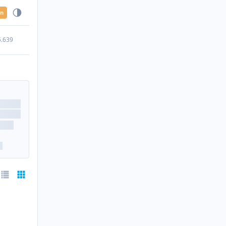
en
5.639