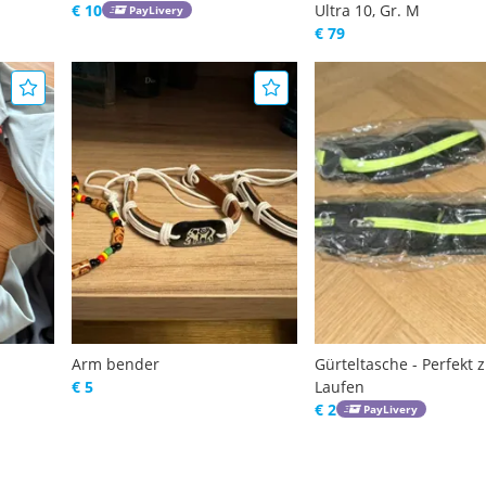
€ 10
Ultra 10, Gr. M
PayLivery
€ 79
Arm bender
Gürteltasche - Perfekt
€ 5
Laufen
€ 2
PayLivery