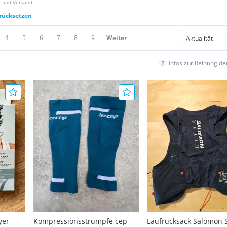
z und Versand
urücksetzen
4
5
6
7
8
9
Weiter
Infos zur Reihung d
yer
Kompressionsstrümpfe cep
Laufrucksack Salomon 