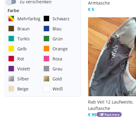
zu verschenken
Armtasche
€ 5
Farbe
Mehrfarbig
Schwarz
Braun
Blau
Türkis
Grün
Gelb
Orange
Rot
Rosa
Violett
Grau
Silber
Gold
Beige
Weiß
Rab Veil 12 Laufweste,
Lauftasche
€ 95
PayLivery