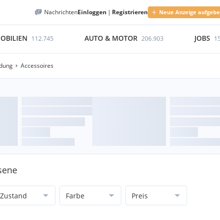
Nachrichten
Einloggen
|
Registrieren
Neue Anzeige aufgeb
OBILIEN
AUTO & MOTOR
JOBS
112.745
206.903
1
idung
Accessoires
sene
Zustand
Farbe
Preis