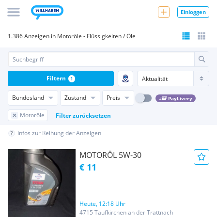
Einloggen
1.386 Anzeigen in Motoröle - Flüssigkeiten / Öle
Filtern
1
Bundesland
Zustand
Preis
PayLivery
Motoröle
Filter zurücksetzen
Infos zur Reihung der Anzeigen
MOTORÖL 5W-30
€ 11
Heute, 12:18 Uhr
4715 Taufkirchen an der Trattnach